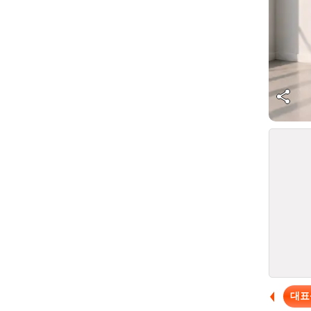
3
/
3
대표