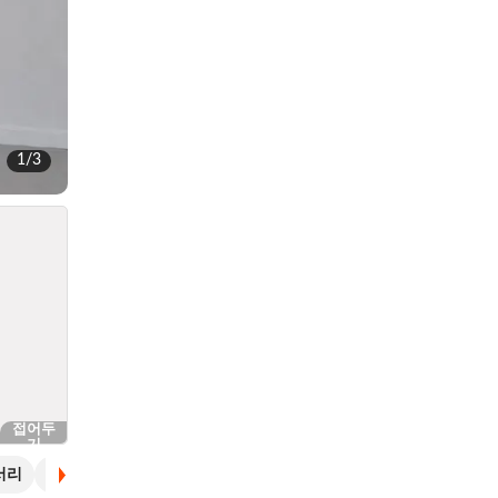
1
/
3
접어두
기
서리
가방
자켓&남방
조끼&나시
점퍼
니트&가디건
치마